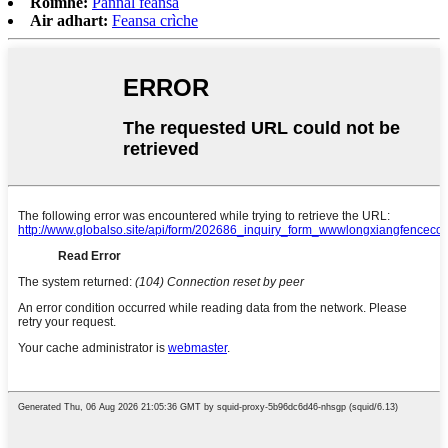
Roimhe:
Pannal feansa
Air adhart:
Feansa crìche