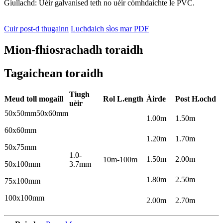
Giullachd: Uèir galvanised teth no uèir còmhdaichte le PVC.
Cuir post-d thugainn
Luchdaich sìos mar PDF
Mion-fhiosrachadh toraidh
Tagaichean toraidh
Tiugh
Meud toll mogaill
Rol
L.
ength
Àirde
Post
H.
ochd
uèir
50x50mm50x60mm
1.00m
1.50m
60x60mm
1.20m
1.70m
50x75mm
1.0-
1.50m
2.00m
10m-100m
50x100mm
3.7mm
1.80m
2.50m
75x100mm
100x100mm
2.00m
2.70m