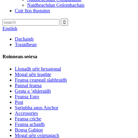
Naidheachdan Gnìomhachais
Cuir fios thugainn
English
Dachaigh
Toraidhean
Roinnean-seòrsa
Lìonadh uèir hexagonal
Mogal uèir leaghte
Feansa ceangail slabhraidh
Pannal feansa
Geata a ’ghàrraidh
Feansa Euro
Post
Sgriubha agus Anchor
Accessories
Feansa crìche
Feansa achaidh
Bogsa Gabion
Mogal uèir ceàrnagach