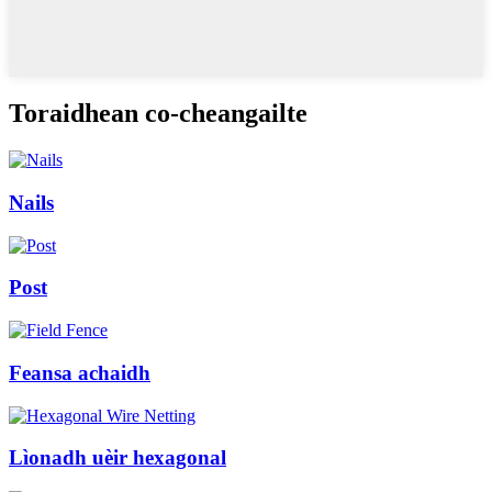
Toraidhean co-cheangailte
Nails
Post
Feansa achaidh
Lìonadh uèir hexagonal