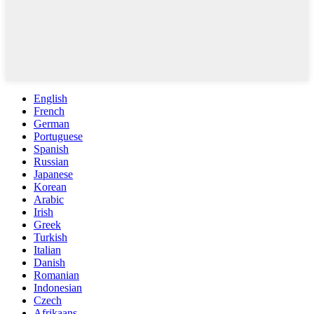
English
French
German
Portuguese
Spanish
Russian
Japanese
Korean
Arabic
Irish
Greek
Turkish
Italian
Danish
Romanian
Indonesian
Czech
Afrikaans