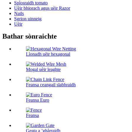
Spìosraidh tomato
Uèir bhiorach agus uèir Razor
Nails
Sgrion uinneig
Uèir
Bathar sònraichte
Lìonadh uèir hexagonal
Mogal uèir leaghte
Feansa ceangail slabhraidh
Feansa Euro
Feansa
Geata a ’ghàrraidh