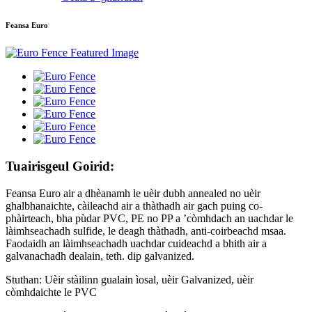
Feansa Euro
Tuairisgeul Goirid:
Feansa Euro air a dhèanamh le uèir dubh annealed no uèir
ghalbhanaichte, càileachd air a thàthadh air gach puing co-
phàirteach, bha pùdar PVC, PE no PP a ’còmhdach an uachdar le
làimhseachadh sulfide, le deagh thàthadh, anti-coirbeachd msaa.
Faodaidh an làimhseachadh uachdar cuideachd a bhith air a
galvanachadh dealain, teth. dip galvanized.
Stuthan: Uèir stàilinn gualain ìosal, uèir Galvanized, uèir
còmhdaichte le PVC