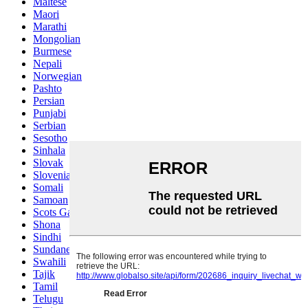
Maltese
Maori
Marathi
Mongolian
Burmese
Nepali
Norwegian
Pashto
Persian
Punjabi
Serbian
Sesotho
Sinhala
Slovak
Slovenian
Somali
Samoan
Scots Gaelic
Shona
Sindhi
Sundanese
Swahili
Tajik
Tamil
Telugu