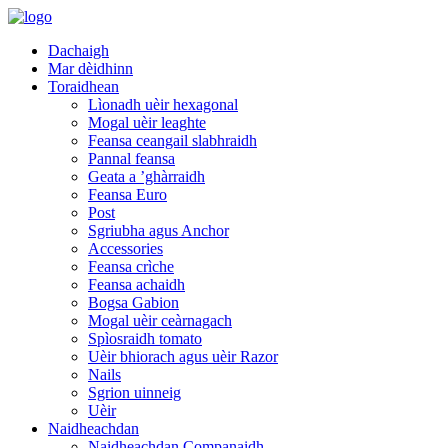
Dachaigh
Mar dèidhinn
Toraidhean
Lìonadh uèir hexagonal
Mogal uèir leaghte
Feansa ceangail slabhraidh
Pannal feansa
Geata a ’ghàrraidh
Feansa Euro
Post
Sgriubha agus Anchor
Accessories
Feansa crìche
Feansa achaidh
Bogsa Gabion
Mogal uèir ceàrnagach
Spìosraidh tomato
Uèir bhiorach agus uèir Razor
Nails
Sgrion uinneig
Uèir
Naidheachdan
Naidheachdan Companaidh