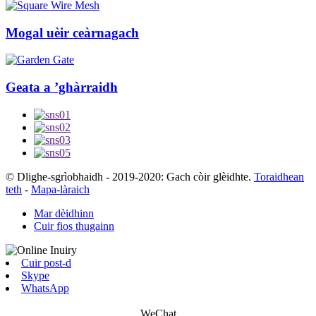
Mogal uèir ceàrnagach
Geata a ’ghàrraidh
© Dlighe-sgrìobhaidh - 2019-2020: Gach còir glèidhte.
Toraidhean
teth
-
Mapa-làraich
Mar dèidhinn
Cuir fios thugainn
Cuir post-d
Skype
WhatsApp
WeChat