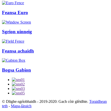
Feansa Euro
Sgrion uinneig
Feansa achaidh
Bogsa Gabion
© Dlighe-sgrìobhaidh - 2019-2020: Gach còir glèidhte.
Toraidhean
teth
-
Mapa-làraich