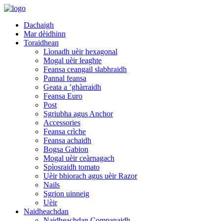
Dachaigh
Mar dèidhinn
Toraidhean
Lìonadh uèir hexagonal
Mogal uèir leaghte
Feansa ceangail slabhraidh
Pannal feansa
Geata a ’ghàrraidh
Feansa Euro
Post
Sgriubha agus Anchor
Accessories
Feansa crìche
Feansa achaidh
Bogsa Gabion
Mogal uèir ceàrnagach
Spìosraidh tomato
Uèir bhiorach agus uèir Razor
Nails
Sgrion uinneig
Uèir
Naidheachdan
Naidheachdan Companaidh