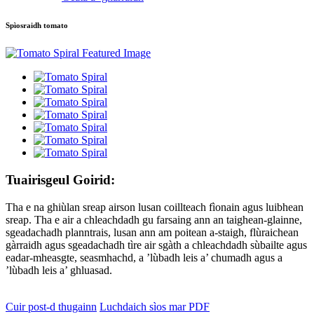
Spìosraidh tomato
Tuairisgeul Goirid:
Tha e na ghiùlan sreap airson lusan coillteach fìonain agus luibhean
sreap. Tha e air a chleachdadh gu farsaing ann an taighean-glainne,
sgeadachadh planntrais, lusan ann am poitean a-staigh, flùraichean
gàrraidh agus sgeadachadh tìre air sgàth a chleachdadh sùbailte agus
eadar-mheasgte, seasmhachd, a ’lùbadh leis a’ chumadh agus a
’lùbadh leis a’ ghluasad.
Cuir post-d thugainn
Luchdaich sìos mar PDF