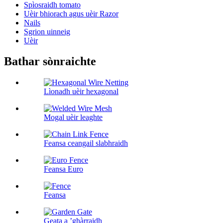
Spìosraidh tomato
Uèir bhiorach agus uèir Razor
Nails
Sgrion uinneig
Uèir
Bathar sònraichte
Lìonadh uèir hexagonal
Mogal uèir leaghte
Feansa ceangail slabhraidh
Feansa Euro
Feansa
Geata a ’ghàrraidh