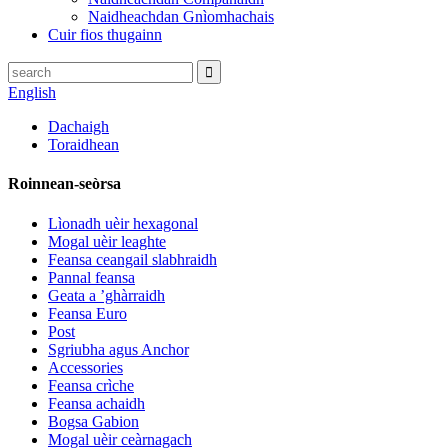
Naidheachdan Gnìomhachais
Cuir fios thugainn
English
Dachaigh
Toraidhean
Roinnean-seòrsa
Lìonadh uèir hexagonal
Mogal uèir leaghte
Feansa ceangail slabhraidh
Pannal feansa
Geata a ’ghàrraidh
Feansa Euro
Post
Sgriubha agus Anchor
Accessories
Feansa crìche
Feansa achaidh
Bogsa Gabion
Mogal uèir ceàrnagach